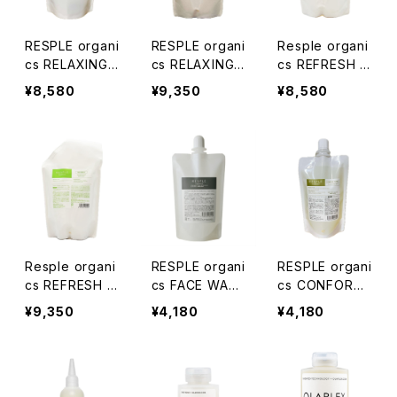
RESPLE organi
RESPLE organi
Resple organi
cs RELAXING
cs RELAXING
cs REFRESH S
SHAMPOO 80
TREATMENT
HAMPOO 800
¥8,580
¥9,350
¥8,580
0ml 詰替え
800g 詰替え
ml 詰替え
Resple organi
RESPLE organi
RESPLE organi
cs REFRESH T
cs FACE WAS
cs CONFORT
REATMENT 80
H 詰替え 200m
FORM 詰替え 2
¥9,350
¥4,180
¥4,180
0ｇ 詰替え
l
00ml