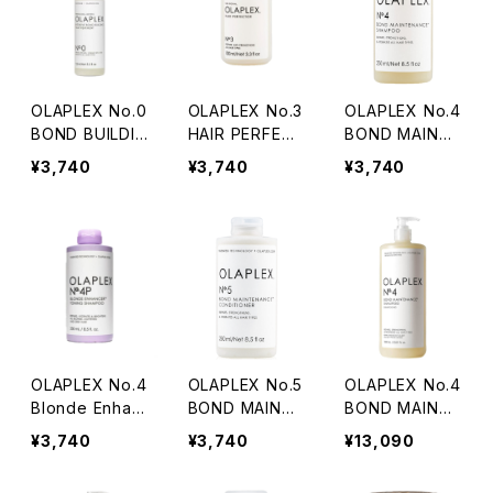
OLAPLEX No.0
OLAPLEX No.3
OLAPLEX No.4
BOND BUILDIN
HAIR PERFECT
BOND MAINTE
G TREATMEN
OR 100ml（イン
NANCE SHAM
¥3,740
¥3,740
¥3,740
T 155ml
バストリートメン
POO 250ml
ト）
OLAPLEX No.4
OLAPLEX No.5
OLAPLEX No.4
Blonde Enhan
BOND MAINTE
BOND MAINTE
cer Toning Sh
NANCE CONDI
NANCE SHAM
¥3,740
¥3,740
¥13,090
ampoo 250ml
TIONER 250ml
POO 1000ml