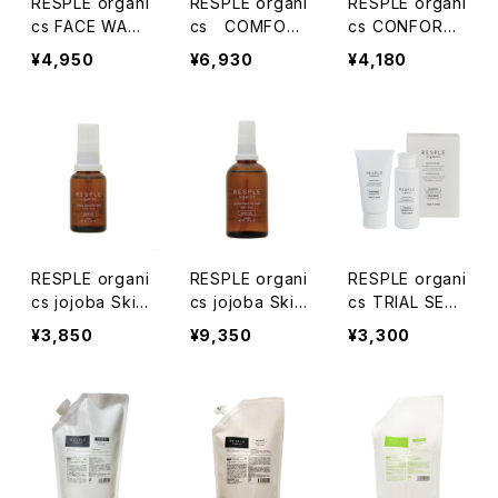
RESPLE organi
RESPLE organi
RESPLE organi
cs FACE WAS
cs COMFOR
cs CONFORT
H 200ml
T BALANCING
SKIN OIL 30ml
¥4,950
¥6,930
¥4,180
CREAM 47g
RESPLE organi
RESPLE organi
RESPLE organi
cs jojoba Skin
cs jojoba Skin
cs TRIAL SET
Oil 30ml
Oil 100ml
〈SHAMPOO10
¥3,850
¥9,350
¥3,300
0ml＆TREATM
ENT80g〉