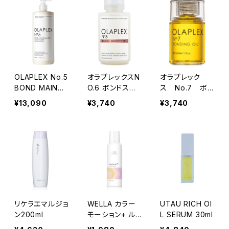
OLAPLEX No.5
オラプレックスN
オラプレック
BOND MAINTE
O.6 ボンドスム
ス No.7 ボン
NANCE CONDI
ーサー『洗い流
ディングオイ
¥13,090
¥3,740
¥3,740
TIONER 1000
さないトリートメ
ル 30ｍｌ（ヘ
ml
ント』100ml
アオイル）
リケラエマルジョ
WELLA カラー
UTAU RICH OI
ン200ml
モーション+ ル
L SERUM 30ml
ミナススプレー