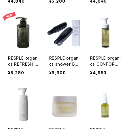
¥4,840
¥5,280
¥4,840
0ml
400g
ml
RESPLE organi
RESPLE organi
RESPLE organi
cs REFRESH T
cs shower BR
cs CONFORT
REATMENT 40
USH 【シャンプ
FORM 200ml
¥5,280
¥6,600
¥4,950
0g
ーブラシ】