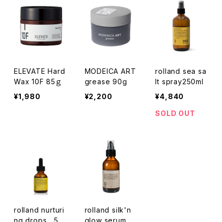
ELEVATE Hard
MODEICA ART
rolland sea sa
Wax 10F 85ｇ
grease 90g
lt spray250ml
¥1,980
¥2,200
¥4,840
SOLD OUT
rolland nurturi
rolland silk'n
ng drops 50
glow serum 1