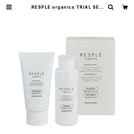
RESPLE organics TRIAL SET
〈SHAMPOO100ml＆TREATMEN
T80g〉 | HEAT TOKYO ONLINE
STORE