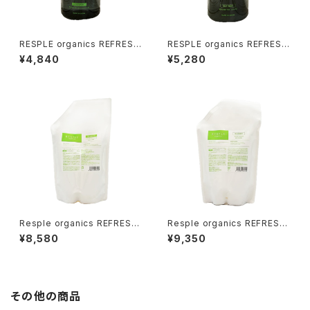
RESPLE organics REFRESH
RESPLE organics REFRESH
SHAMPOO 400ml
TREATMENT 400g
¥4,840
¥5,280
Resple organics REFRESH
Resple organics REFRESH
SHAMPOO 800ml 詰替え
TREATMENT 800ｇ 詰替え
¥8,580
¥9,350
その他の商品