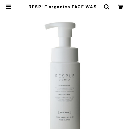
RESPLE organics FACE WASH
200ml | HEAT TOKYO ONLINE
STORE