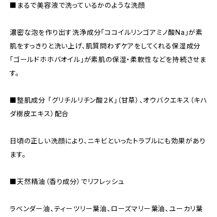
■まるで美容液で洗っているかのような洗顔
濃密な泡を作り出す洗浄成分「ココイルリンゴアミノ酸Na」が素
肌をすっきりと洗い上げ、肌質問わずケアをしてくれる保湿成分
「ゴールドホホバオイル」が素肌の保湿・柔軟性などを持続させま
す。
■整肌成分 「グリチルリチン酸２K」（甘草）、オウバクエキス（キハ
ダ樹皮エキス）配合
日頃の正しい洗顔により、ニキビといったトラブルにも効果があり
ます。
■天然精油（香り成分）でリフレッシュ
ラベンダー油、ティーツリー葉油、ローズマリー葉油、ユーカリ葉