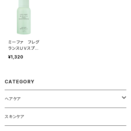
ミーファ フレグ
ランスＵＶスプレ
ー＜フレッシュ
¥1,320
マンデーモーニ
ング＞80g
CATEGORY
ヘアケア
シャンプー
スキンケア