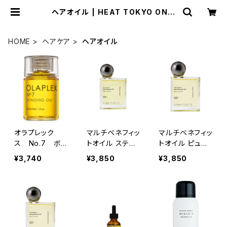
ヘアオイル | HEAT TOKYO ONLI
NE STORE
HOME
ヘアケア
ヘアオイル
オラプレック
マルチベネフィッ
マルチベネフィッ
ス No.7 ボン
トオイル スティ
トオイル ピュリ
ディングオイ
ルネス＆エナジ
フィケーションオ
¥3,740
¥3,850
¥3,850
ル 30ｍｌ（ヘ
ー
ブマインド
アオイル）