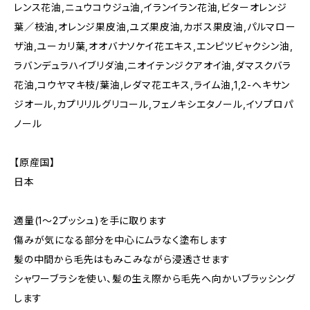
レンス花油,ニュウコウジュ油,イランイラン花油,ビターオレンジ
葉／枝油,オレンジ果皮油,ユズ果皮油,カボス果皮油,パルマロー
ザ油,ユーカリ葉,オオバナソケイ花エキス,エンピツビャクシン油,
ラバンデュラハイブリダ油,ニオイテンジクアオイ油,ダマスクバラ
花油,コウヤマキ枝/葉油,レダマ花エキス,ライム油,1,2-ヘキサン
ジオール,カプリリルグリコール,フェノキシエタノール,イソプロパ
ノール
【原産国】
日本
適量(1～2プッシュ)を手に取ります
傷みが気になる部分を中心にムラなく塗布します
髪の中間から毛先はもみこみながら浸透させます
シャワーブラシを使い、髪の生え際から毛先へ向かいブラッシング
します