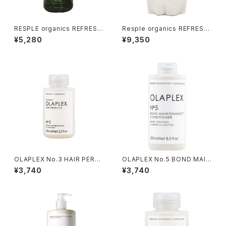
RESPLE organics REFRESH
Resple organics REFRESH
TREATMENT 400g
TREATMENT 800ｇ 詰替え
¥5,280
¥9,350
OLAPLEX No.3 HAIR PERFE
OLAPLEX No.5 BOND MAIN
CTOR 100ml（インバストリー
TENANCE CONDITIONER 2
¥3,740
¥3,740
トメント）
50ml