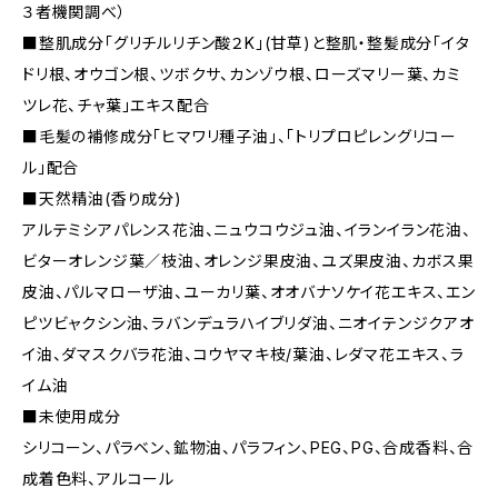
３者機関調べ）
■整肌成分「グリチルリチン酸２K」(甘草)と整肌・整髪成分「イタ
ドリ根、オウゴン根、ツボクサ、カンゾウ根、ローズマリー葉、カミ
ツレ花、チャ葉」エキス配合
■毛髪の補修成分「ヒマワリ種子油」、「トリプロピレングリコー
ル」配合
■天然精油(香り成分)
アルテミシアパレンス花油、ニュウコウジュ油、イランイラン花油、
ビターオレンジ葉／枝油、オレンジ果皮油、ユズ果皮油、カボス果
皮油、パルマローザ油、ユーカリ葉、オオバナソケイ花エキス、エン
ピツビャクシン油、ラバンデュラハイブリダ油、ニオイテンジクアオ
イ油、ダマスクバラ花油、コウヤマキ枝/葉油、レダマ花エキス、ラ
イム油
■未使用成分
シリコーン、パラベン、鉱物油、パラフィン、PEG、PG、合成香料、合
成着色料、アルコール