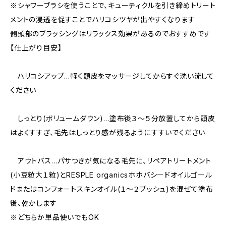
※シャワーブラシを使うことで、キューティクルを引き締めトリート
メントの浸透を促すことでハリコシツヤが出やすくなります
側頭部のブラッシングはリラックス効果があるのでおすすめです
【仕上がり目安】
ハリコシアップ…軽く頭皮をマッサージしてからすぐ洗い流して
ください
しっとり(ボリュームダウン)…塗布後３～５分放置してから頭皮
はよくすすぎ、毛先はしっとり感が残るようにすすいでください
アウトバス…パサつきが気になる毛先に、リペアトリートメント
(小豆粒大１粒)とRESPLE organicsホホバシードオイルゴール
ドまたはコンフォートスキンオイル(１～２プッシュ)を混ぜて塗布
後、乾かします
※どちらか単品使いでもOK