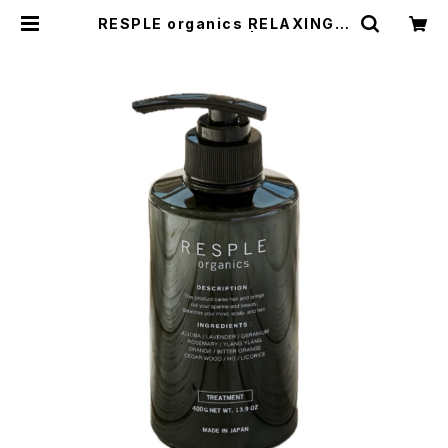
RESPLE organics RELAXING T
REATMENT 400g | HEAT TOK
YO ONLINE STORE