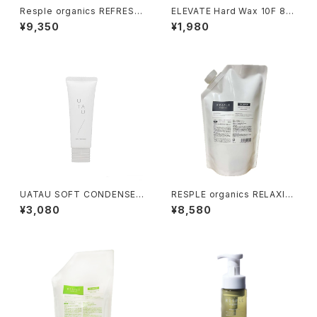
Resple organics REFRESH
ELEVATE Hard Wax 10F 85
TREATMENT 800ｇ 詰替え
ｇ
¥9,350
¥1,980
UATAU SOFT CONDENSE 6
RESPLE organics RELAXIN
0g
G SHAMPOO 800ml 詰替え
¥3,080
¥8,580