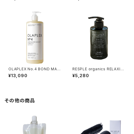
l
OLAPLEX No.4 BOND MAIN
RESPLE organics RELAXIN
TENANCE SHAMPOO 1000
G TREATMENT 400g
¥13,090
¥5,280
ml
その他の商品