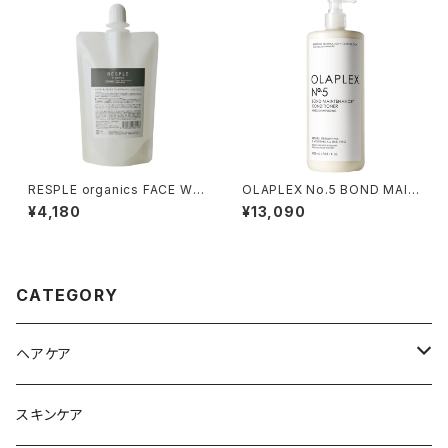
RESPLE organics FACE WA
OLAPLEX No.5 BOND MAIN
SH 詰替え 200ml
TENANCE CONDITIONER 1
¥4,180
¥13,090
000ml
CATEGORY
ヘアケア
シャンプー
スキンケア