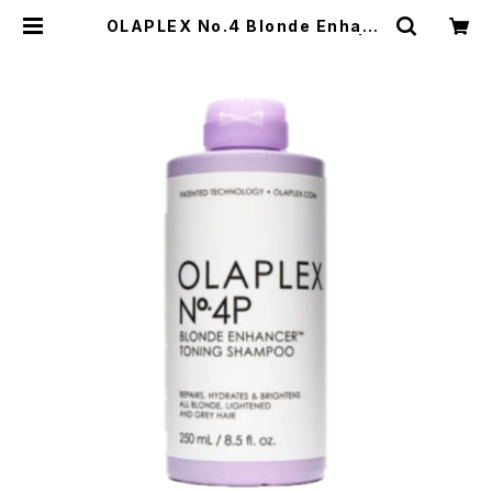
OLAPLEX No.4 Blonde Enhanc
er Toning Shampoo 250ml | H
EAT TOKYO ONLINE STORE