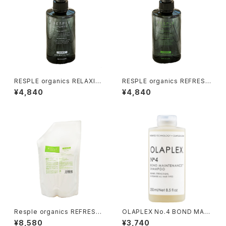
RESPLE organics RELAXIN
RESPLE organics REFRESH
G SHAMPOO 400ml
SHAMPOO 400ml
¥4,840
¥4,840
Resple organics REFRESH
OLAPLEX No.4 BOND MAIN
SHAMPOO 800ml 詰替え
TENANCE SHAMPOO 250m
¥8,580
¥3,740