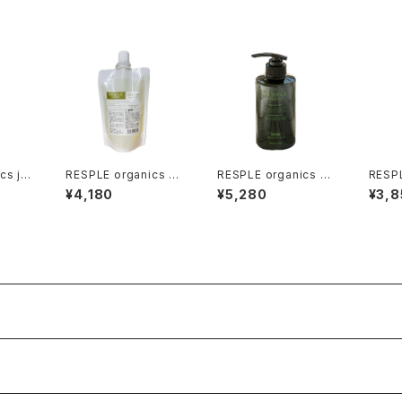
cs joj
RESPLE organics C
RESPLE organics RE
RESPL
00ml
ONFORT FORM 詰替
FRESH TREATMENT
oba S
¥4,180
¥5,280
¥3,8
え 200ml
400g