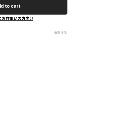
d to cart
にお住まいの方向け
通報する