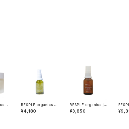
nics
RESPLE organics C
RESPLE organics joj
RESPL
LANCI
ONFORT SKIN OIL 3
oba Skin Oil 30ml
oba S
¥4,180
¥3,850
¥9,3
g
0ml