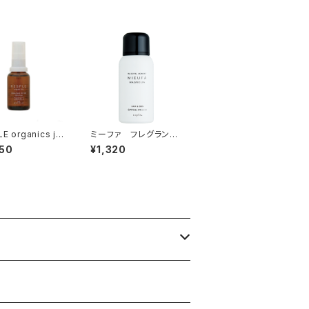
E organics joj
ミーファ フレグランス
kin Oil 30ml
ＵＶスプレー＜マグノリ
50
¥1,320
ア＞