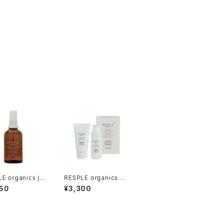
E organics joj
RESPLE organics T
kin Oil 100ml
RIAL SET〈SHAMPO
50
¥3,300
O100ml＆TREATME
NT80g〉