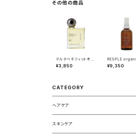
その他の商品
マルチベネフィットオイ
RESPLE organi
ル ピュリフィケーション
oba Skin Oil 1
¥3,850
¥9,350
オブマインド
CATEGORY
ヘアケア
シャンプー
スキンケア