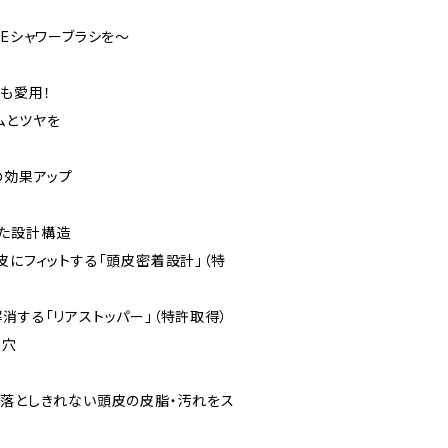
LEシャワーブラシを～
も愛用！
ムとツヤを
の効果アップ
た設計構造
皮にフィットする「頭皮密着設計」（特
消する「リアストッパー」（特許取得）
用穴
は落としきれない頭皮の皮脂・汚れをス