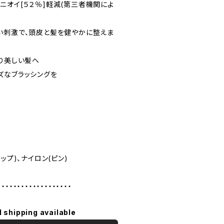
ニオイ[５２％]軽減(第三者機関によ
い刺激で、頭皮と髪を健やかに整えま
より美しい髪へ
ズなブラッシングを
ップ)、ナイロン(ピン)
・・・・・・・・・・・・・・・・・・・
l shipping available