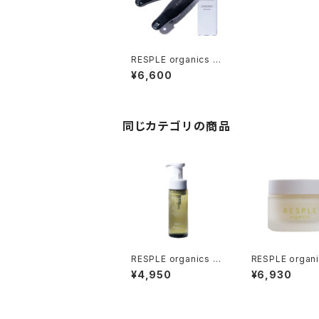
RESPLE organics sh
ower BRUSH 【シャン
¥6,600
プーブラシ】
同じカテゴリの商品
RESPLE organics C
RESPLE orga
ONFORT FORM 200
COMFORT BA
¥4,950
¥6,930
ml
NG CREAM 47