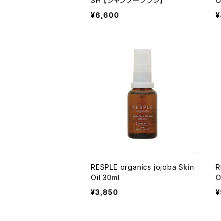
SH 【シャンプーブラシ】
O
¥6,600
¥
RESPLE organics jojoba Skin
R
Oil 30ml
O
¥3,850
¥