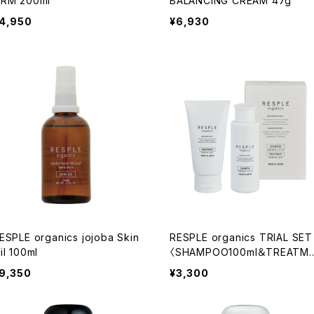
RM 200ml
BALANCING CREAM 47g
4,950
¥6,930
ESPLE organics jojoba Skin
RESPLE organics TRIAL SET
il 100ml
〈SHAMPOO100ml＆TREATM
NT80g〉
9,350
¥3,300