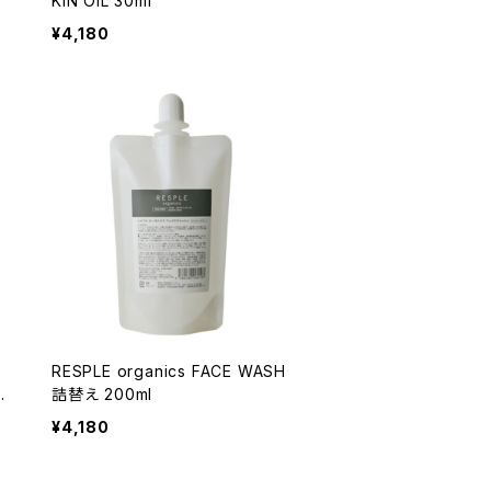
KIN OIL 30ml
¥4,180
RESPLE organics FACE WASH
E
詰替え 200ml
¥4,180