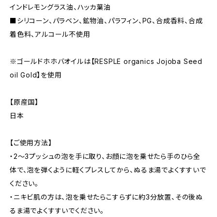
インドレモングラス油、ハッカ葉油
■シリコーン、パラベン、鉱物油、パラフィン、PG、合成香料、合成
着色料、アルコール不使用
※ゴールドホホバオイルは【RESPLE organics Jojoba Seed
oil Gold】を使用
【原産国】
日本
【ご使用方法】
・2～3プッシュの泡を手に取り、お顔に泡を乗せたら手のひら全
体で、泡を弾くように軽くプレスしてから、ぬるま湯でよくすすいで
ください。
・ニキビ肌の方は、泡を乗せたらこすらずに約3分放置、その後ぬ
るま湯でよくすすいでください。