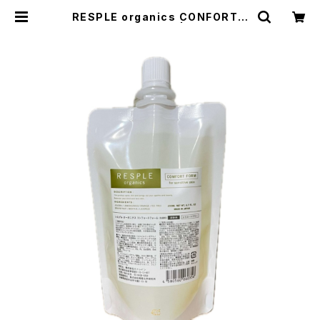
RESPLE organics CONFORT F
ORM 詰替え 200ml | HEAT TOK
YO ONLINE STORE