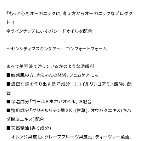
『もっと心もオーガニックに。考え方からオーガニックなプロダク
ト。』
全ラインナップにホホバシードオイルを配合
～センシティブスキンケア～ コンフォートフォーム
まるで美容液で洗っているかのような洗顔料
■敏感肌の方、赤ちゃんの沐浴、フェムケアにも
■濃密な泡を作り出す洗浄成分「ココイルリンゴアミノ酸Na」配
合
■保湿成分「ゴールドホホバオイル」※配合
■整肌成分「グリチルリチン酸２K」(甘草)、オウバクエキス(キハ
ダ樹皮エキス)配合
■天然精油(香り成分)
オレンジ果皮油、グレープフルーツ果皮油、ティーツリー葉油、