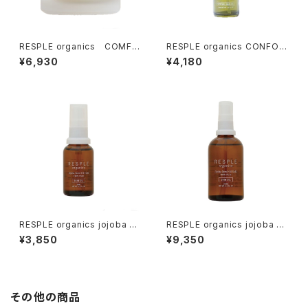
RESPLE organics COMFO
RESPLE organics CONFOR
RT BALANCING CREAM 47
T SKIN OIL 30ml
¥6,930
¥4,180
g
RESPLE organics jojoba Sk
RESPLE organics jojoba Sk
in Oil 30ml
in Oil 100ml
¥3,850
¥9,350
その他の商品