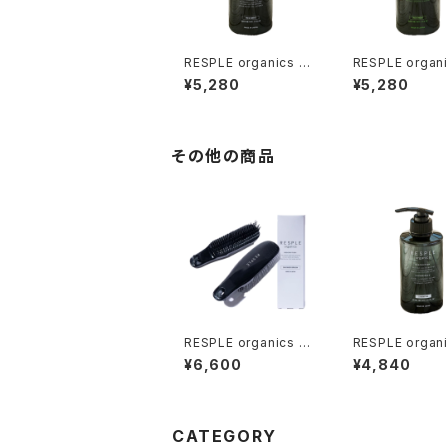
RESPLE organics RE
RESPLE organi
LAXING TREATMEN
FRESH TREAT
¥5,280
¥5,280
T 400g
400g
その他の商品
RESPLE organics sh
RESPLE organi
ower BRUSH 【シャン
LAXING SHA
¥6,600
¥4,840
プーブラシ】
400ml
CATEGORY