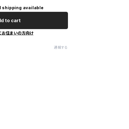
l shipping available
d to cart
にお住まいの方向け
通報する