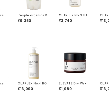
cs RE
Resple organics RE
OLAPLEX No.3 HAIR
OLAP
MENT
FRESH TREATMENT
PERFECTOR 100ml
D MA
¥9,350
¥3,740
¥13,
800ｇ 詰替え
（インバストリートメン
ONDI
ト）
ml
cs RE
OLAPLEX No.4 BON
ELEVATE Dry Wax 8
OLAP
MPOO
D MAINTENANCE S
F 85ｇ
D MA
¥13,090
¥1,980
¥13,
HAMPOO 1000ml
ONDI
ml