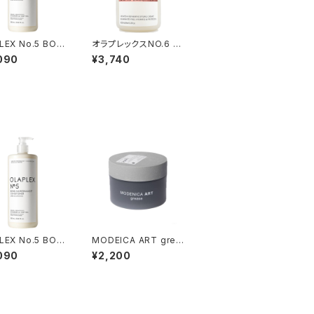
LEX No.5 BON
オラプレックスNO.6 ボ
INTENANCE C
ンドスムーサー『洗い流
090
¥3,740
TIONER 1000
さないトリートメント』1
00ml
LEX No.5 BON
MODEICA ART grea
INTENANCE C
se 90g
090
¥2,200
TIONER 1000