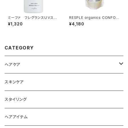
ミーファ フレグランスＵＶスプ
RESPLE organics CONFOR
レー＜クリア＞80g
T FORM 詰替え 200ml
¥1,320
¥4,180
CATEGORY
ヘアケア
シャンプー
スキンケア
トリートメント
スタイリング
ヘアオイル
ヘアアイテム