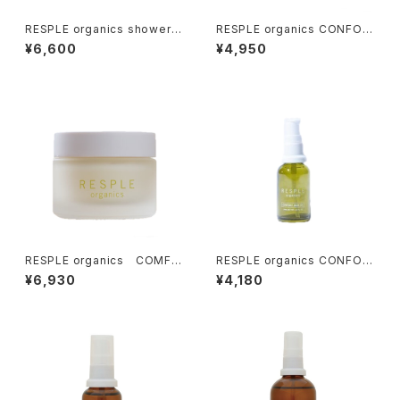
RESPLE organics shower B
RESPLE organics CONFOR
RUSH 【シャンプーブラシ】
T FORM 200ml
¥6,600
¥4,950
RESPLE organics COMFO
RESPLE organics CONFOR
RT BALANCING CREAM 47
T SKIN OIL 30ml
¥6,930
¥4,180
g