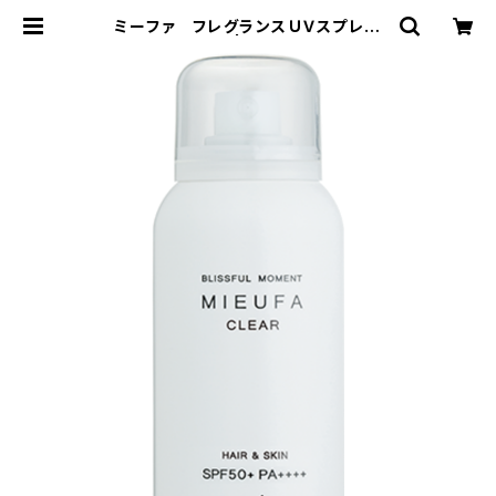
ミーファ フレグランスＵＶスプレー
＜クリア＞80g | HEAT TOKYO O
NLINE STORE