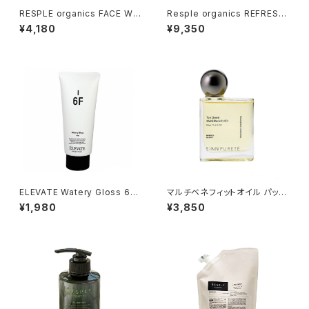
RESPLE organics FACE WA
Resple organics REFRESH
SH 詰替え 200ml
TREATMENT 800ｇ 詰替え
¥4,180
¥9,350
ELEVATE Watery Gloss 6F 1
マルチベネフィットオイル パッシ
50ｇ
ョネートアウェイクニング
¥1,980
¥3,850