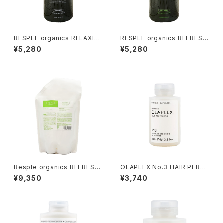
RESPLE organics RELAXIN
RESPLE organics REFRESH
G TREATMENT 400g
TREATMENT 400g
¥5,280
¥5,280
Resple organics REFRESH
OLAPLEX No.3 HAIR PERFE
TREATMENT 800ｇ 詰替え
CTOR 100ml（インバストリー
¥9,350
¥3,740
トメント）