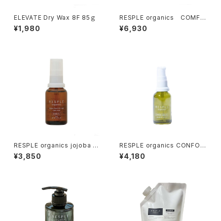
ELEVATE Dry Wax 8F 85ｇ
RESPLE organics COMFO
RT BALANCING CREAM 47
¥1,980
¥6,930
g
RESPLE organics jojoba Sk
RESPLE organics CONFOR
in Oil 30ml
T SKIN OIL 30ml
¥3,850
¥4,180